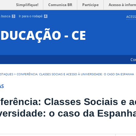
Simplifique!
Comunica BR
Participe
Acesso à infor
 a busca
3
Ir para o rodapé
4
ACESS
EDUCAÇÃO - CE
Co
STAQUES
>
CONFERÊNCIA: CLASSES SOCIAIS E ACESSO À UNIVERSIDADE: O CASO DA ESPANHA
AS
ferência: Classes Sociais e 
versidade: o caso da Espanh