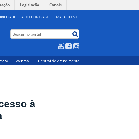
mação
Legislação
Canais
IBILIDADE
ALTO CONTRASTE
MAPA DO SITE
Buscar no portal
Buscar no portal
YouTube
Facebook
Instagram
ntato
Webmail
Central de Atendimento
acesso à
a