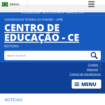
BRASIL
Simplifique!
ACESSIBILIDADE
ALTO CONTRASTE
MAPA DO SITE
Comunica BR
UNIVERSIDADE FEDERAL DA PARAÍBA - UFPB
CENTRO DE
Participe
EDUCAÇÃO - CE
Acesso à informação
Legislação
REITORIA
Canais
Buscar no portal
Bus
Contato
Webmail
Central de Atendimento
NOTÍCIAS