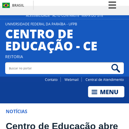
BRASIL
Simplifique!
ACESSIBILIDADE
ALTO CONTRASTE
MAPA DO SITE
Comunica BR
UNIVERSIDADE FEDERAL DA PARAÍBA - UFPB
CENTRO DE
Participe
EDUCAÇÃO - CE
Acesso à informação
Legislação
REITORIA
Canais
Buscar no portal
Bus
Contato
Webmail
Central de Atendimento
NOTÍCIAS
Centro de Educação abre