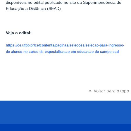
disponíveis no edital publicado no site da Superintendência de
Educação a Distância (SEAD).
Veja o edital:
https://ce.ufpb.br/ce/contents/paginas/selecoes/selecao-para-ingresso-
de-alunos-no-curso-de-especializacao-em-educacao-do-campo-ead
Voltar para o topo