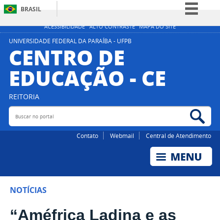
BRASIL
Simplifique!
ACESSIBILIDADE
ALTO CONTRASTE
MAPA DO SITE
Comunica BR
UNIVERSIDADE FEDERAL DA PARAÍBA - UFPB
CENTRO DE
Participe
EDUCAÇÃO - CE
Acesso à informação
Legislação
REITORIA
Canais
Buscar no portal
Bus
Contato
Webmail
Central de Atendimento
NOTÍCIAS
“Améfrica Ladina e as