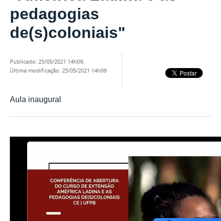
pedagogias
de(s)coloniais"
publicado
:
25/05/2021 14h09
,
última modificação
:
25/05/2021 14h09
Aula inaugural