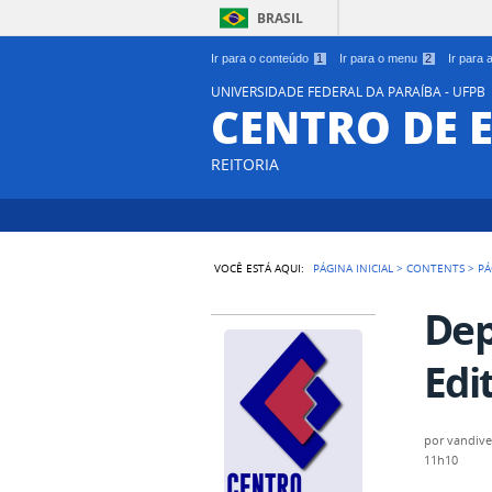
BRASIL
Ir para o conteúdo
1
Ir para o menu
2
Ir para
UNIVERSIDADE FEDERAL DA PARAÍBA - UFPB
CENTRO DE 
REITORIA
VOCÊ ESTÁ AQUI:
PÁGINA INICIAL
>
CONTENTS
>
PÁ
Dep
Edi
por
vandive
11h10