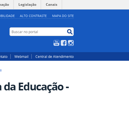
mação
Legislação
Canais
IBILIDADE
ALTO CONTRASTE
MAPA DO SITE
Buscar no portal
Buscar no portal
YouTube
Facebook
Instagram
ntato
Webmail
Central de Atendimento
18
 da Educação -