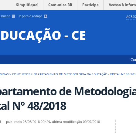
Simplifique!
Comunica BR
Participe
Acesso à infor
 a busca
3
Ir para o rodapé
4
ACESS
EDUCAÇÃO - CE
Co
GINAS
>
CONCURSOS
>
DEPARTAMENTO DE METODOLOGIA DA EDUCAÇÃO - EDITAL N° 48/20
artamento de Metodologia
tal N° 48/2018
l
—
publicado
25/06/2018 20h29,
última modificação
09/07/2018