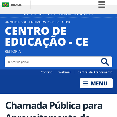
BRASIL
Simplifique!
ACESSIBILIDADE
ALTO CONTRASTE
MAPA DO SITE
Comunica BR
UNIVERSIDADE FEDERAL DA PARAÍBA - UFPB
CENTRO DE
Participe
EDUCAÇÃO - CE
Acesso à informação
Legislação
REITORIA
Canais
Buscar no portal
Bus
Contato
Webmail
Central de Atendimento
Chamada Pública para