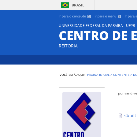
BRASIL
Ir para o conteúdo
1
Ir para o menu
2
Ir para
UNIVERSIDADE FEDERAL DA PARAÍBA - UFPB
CENTRO DE 
REITORIA
VOCÊ ESTÁ AQUI:
PÁGINA INICIAL
>
CONTENTS
>
D
por
vandive
<built