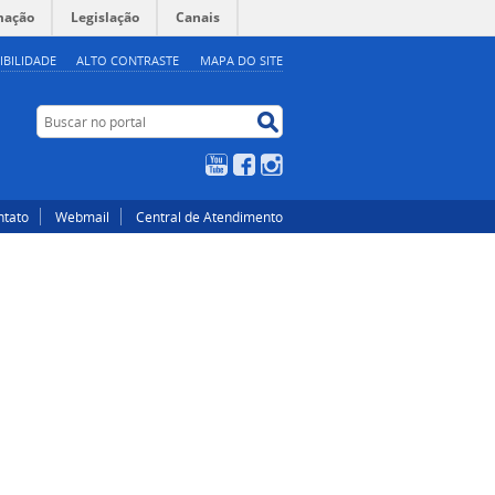
mação
Legislação
Canais
IBILIDADE
ALTO CONTRASTE
MAPA DO SITE
Buscar no portal
Buscar no portal
YouTube
Facebook
Instagram
ntato
Webmail
Central de Atendimento