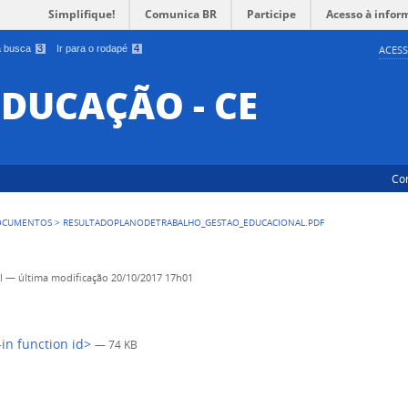
Simplifique!
Comunica BR
Participe
Acesso à infor
 a busca
3
Ir para o rodapé
4
ACESS
EDUCAÇÃO - CE
Co
OCUMENTOS
>
RESULTADOPLANODETRABALHO_GESTAO_EDUCACIONAL.PDF
l
—
última modificação
20/10/2017 17h01
-in function id>
— 74 KB