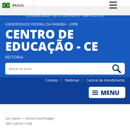
BRASIL
Simplifique!
ACESSIBILIDADE
ALTO CONTRASTE
MAPA DO SITE
Comunica BR
UNIVERSIDADE FEDERAL DA PARAÍBA - UFPB
CENTRO DE
Participe
EDUCAÇÃO - CE
Acesso à informação
Legislação
REITORIA
Canais
Buscar no portal
Bus
Contato
Webmail
Central de Atendimento
por
david
—
última modificação
04/11/2019 11h26