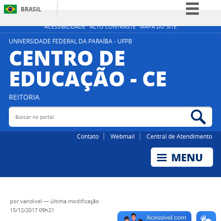
BRASIL
Simplifique!
ACESSIBILIDADE
ALTO CONTRASTE
MAPA DO SITE
Comunica BR
UNIVERSIDADE FEDERAL DA PARAÍBA - UFPB
CENTRO DE
Participe
EDUCAÇÃO - CE
Acesso à informação
Legislação
REITORIA
Canais
Buscar no portal
Bus
Contato
Webmail
Central de Atendimento
por
vandivel
—
última modificação
15/12/2017 09h21