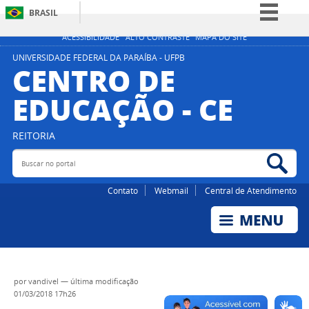
BRASIL
Simplifique!
ACESSIBILIDADE
ALTO CONTRASTE
MAPA DO SITE
Comunica BR
UNIVERSIDADE FEDERAL DA PARAÍBA - UFPB
CENTRO DE
Participe
EDUCAÇÃO - CE
Acesso à informação
Legislação
REITORIA
Canais
Buscar no portal
Bus
Contato
Webmail
Central de Atendimento
por
vandivel
—
última modificação
01/03/2018 17h26