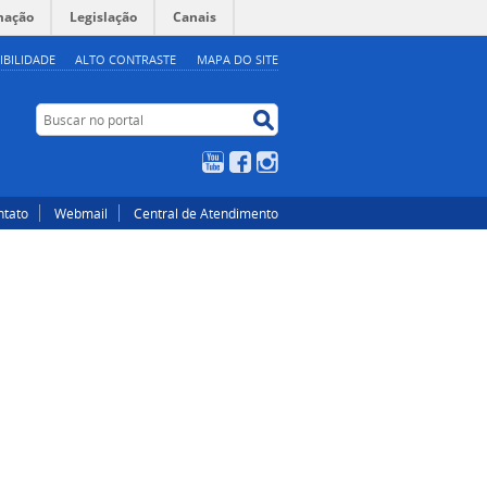
mação
Legislação
Canais
IBILIDADE
ALTO CONTRASTE
MAPA DO SITE
Buscar no portal
Buscar no portal
YouTube
Facebook
Instagram
ntato
Webmail
Central de Atendimento