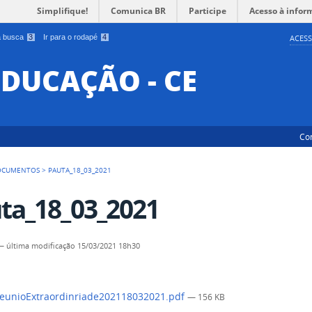
Simplifique!
Comunica BR
Participe
Acesso à infor
 a busca
3
Ir para o rodapé
4
ACESS
EDUCAÇÃO - CE
Co
OCUMENTOS
>
PAUTA_18_03_2021
ta_18_03_2021
—
última modificação
15/03/2021 18h30
eunioExtraordinriade202118032021.pdf
— 156 KB