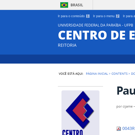
BRASIL
Ir para o conteúdo
1
Ir para o menu
2
Ir para
UNIVERSIDADE FEDERAL DA PARAÍBA - UFPB
CENTRO DE 
REITORIA
VOCÊ ESTÁ AQUI:
PÁGINA INICIAL
>
CONTENTS
>
D
Pau
por
cijame
0043R