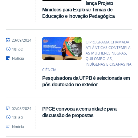
lança Projeto
Minidocs para Explorar Temas de
Educação e Inovação Pedagógica
por
publicado
23/09/2024
O PROGRAMA CHAMADA
ACOM/CE
ATLÂNTICAS CONTEMPLA
19h02
-
AS MULHERES NEGRAS,
UFPB
Notícia
QUILOMBOLAS,
INDÍGENAS E CIGANAS NA
CIÊNCIA
Pesquisadora da UFPB é selecionada em
pós-doutorado no exterior
por
publicado
02/08/2024
PPGE convoca a comunidade para
vandivel
discussão de propostas
13h30
Notícia