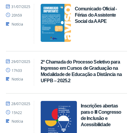
por
publicado
31/07/2025
Comunicado Oficial -
acom
Férias do Assistente
20h59
Social da AAPE
Notícia
por
publicado
29/07/2025
2ª Chamada do Processo Seletivo para
acom
Ingresso em Cursos de Graduação na
17h33
Modalidade de Educação a Distância na
Notícia
UFPB – 2025.2
por
publicado
28/07/2025
Inscrições abertas
acom
para o III Congresso
15h22
de Inclusão e
Notícia
Acessibilidade