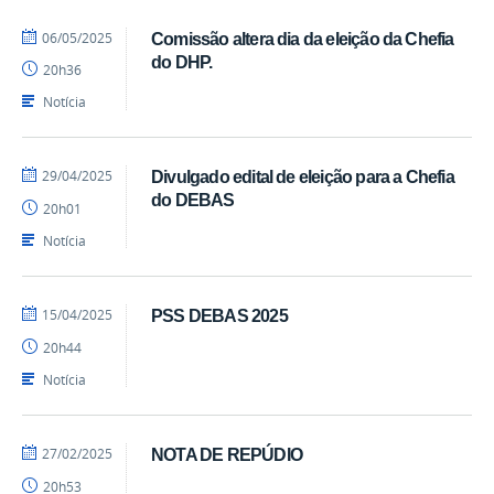
por
publicado
06/05/2025
Comissão altera dia da eleição da Chefia
cijame
do DHP.
20h36
Notícia
por
publicado
29/04/2025
Divulgado edital de eleição para a Chefia
cijame
do DEBAS
20h01
Notícia
por
publicado
15/04/2025
PSS DEBAS 2025
acom
20h44
Notícia
por
publicado
27/02/2025
NOTA DE REPÚDIO
acom
20h53