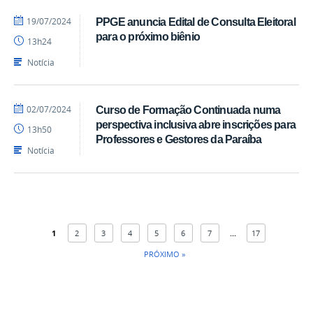
por
publicado
19/07/2024
PPGE anuncia Edital de Consulta Eleitoral
vandivel
para o próximo biênio
13h24
Notícia
por
publicado
02/07/2024
Curso de Formação Continuada numa
acom
perspectiva inclusiva abre inscrições para
13h50
Professores e Gestores da Paraíba
Notícia
1
2
3
4
5
6
7
...
17
PRÓXIMO »