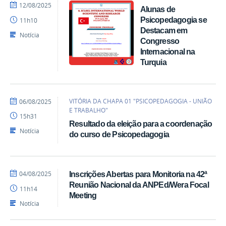
por
publicado
12/08/2025
Alunas de
acom
Psicopedagogia se
11h10
Destacam em
Notícia
Congresso
Internacional na
Turquia
por
publicado
VITÓRIA DA CHAPA 01 "PSICOPEDAGOGIA - UNIÃO
06/08/2025
acom
E TRABALHO"
15h31
Resultado da eleição para a coordenação
Notícia
do curso de Psicopedagogia
por
publicado
04/08/2025
Inscrições Abertas para Monitoria na 42ª
acom
Reunião Nacional da ANPEd/Wera Focal
11h14
Meeting
Notícia