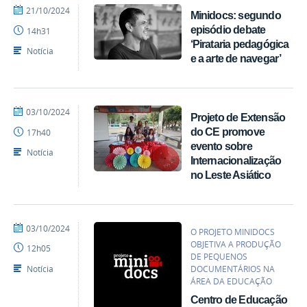
por
publicado
21/10/2024
Minidocs: segundo
acom
episódio debate
14h31
‘Pirataria pedagógica
Notícia
e a arte de navegar’
por
publicado
03/10/2024
Projeto de Extensão
acom
do CE promove
17h40
evento sobre
Notícia
Internacionalização
no Leste Asiático
por
publicado
03/10/2024
O PROJETO MINIDOCS
acom
OBJETIVA A PRODUÇÃO
12h05
DE PEQUENOS
Notícia
DOCUMENTÁRIOS NA
ÁREA DA EDUCAÇÃO
Centro de Educação