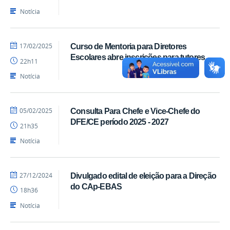
Notícia
por
publicado
17/02/2025
Curso de Mentoria para Diretores
vandivel
Escolares abre inscrições para tutores
22h11
Notícia
por
publicado
05/02/2025
Consulta Para Chefe e Vice-Chefe do
acom
DFE/CE período 2025 - 2027
21h35
Notícia
por
publicado
27/12/2024
Divulgado edital de eleição para a Direção
cijame
do CAp-EBAS
18h36
Notícia