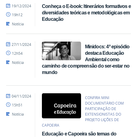
por
publicado
19/12/2024
Conheça o E-book: Itinerários formativos e
acom
diversidades teóricas e metodológicas em
19h12
Educação
Notícia
por
publicado
27/11/2024
Minidocs: 4º episódio
acom
destaca Educação
12h54
Ambiental como
Notícia
caminho de compreensão do ser-estar no
mundo
por
publicado
04/11/2024
CONFIRA MINI
acom
DOCUMENTÁRIO COM
15h51
PARTICIPAÇÃO DE
Notícia
EXTENSIONISTAS DO
PROJETO LIÇÕES DE
CAPOEIRA
Educação e Capoeira são temas do