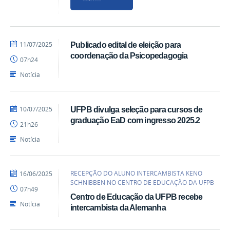
por
publicado
11/07/2025
Publicado edital de eleição para
acom
coordenação da Psicopedagogia
07h24
Notícia
por
publicado
10/07/2025
UFPB divulga seleção para cursos de
acom
graduação EaD com ingresso 2025.2
21h26
Notícia
por
publicado
RECEPÇÃO DO ALUNO INTERCAMBISTA KENO
16/06/2025
acom
SCHNIBBEN NO CENTRO DE EDUCAÇÃO DA UFPB
07h49
Centro de Educação da UFPB recebe
Notícia
intercambista da Alemanha