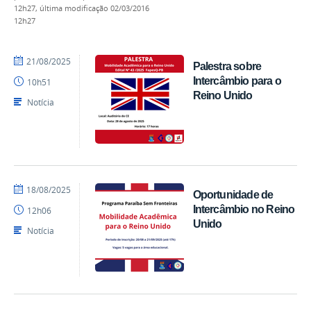
12h27,
última modificação
02/03/2016
12h27
por
publicado
21/08/2025
Palestra sobre
acom
Intercâmbio para o
10h51
Reino Unido
Notícia
por
publicado
18/08/2025
Oportunidade de
acom
Intercâmbio no Reino
12h06
Unido
Notícia