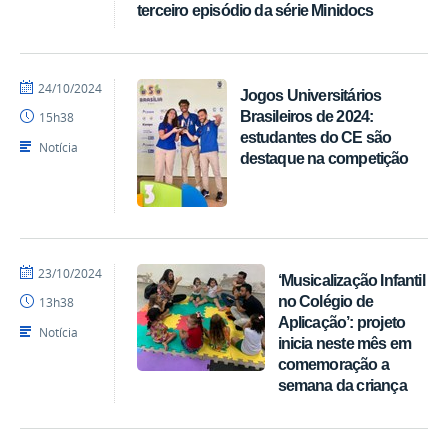
terceiro episódio da série Minidocs
por
publicado
24/10/2024
Jogos Universitários
acom
Brasileiros de 2024:
15h38
estudantes do CE são
Notícia
destaque na competição
por
publicado
23/10/2024
‘Musicalização Infantil
acom
no Colégio de
13h38
Aplicação’: projeto
Notícia
inicia neste mês em
comemoração a
semana da criança