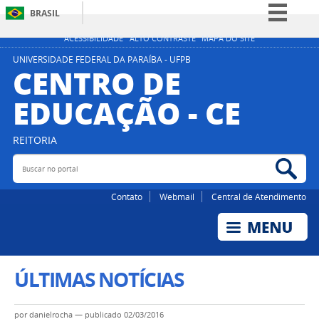
BRASIL
Simplifique!
ACESSIBILIDADE
ALTO CONTRASTE
MAPA DO SITE
Comunica BR
UNIVERSIDADE FEDERAL DA PARAÍBA - UFPB
CENTRO DE
Participe
EDUCAÇÃO - CE
Acesso à informação
Legislação
REITORIA
Canais
Buscar no portal
Bus
Contato
Webmail
Central de Atendimento
ÚLTIMAS NOTÍCIAS
por
danielrocha
—
publicado
02/03/2016