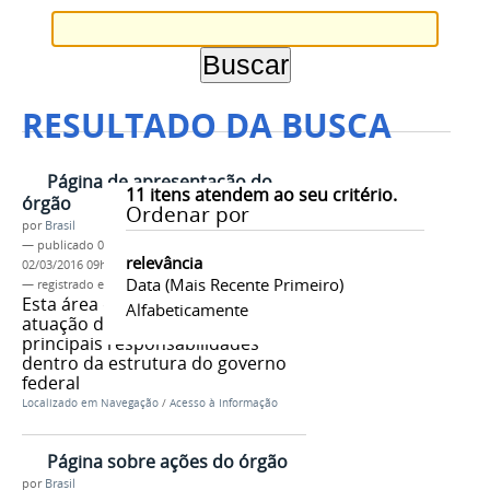
RESULTADO DA BUSCA
Página de apresentação do
11
itens atendem ao seu critério.
órgão
Ordenar por
por
Brasil
—
publicado
04/06/2013
—
última modificação
relevância
02/03/2016 09h56
Data (mais Recente Primeiro)
— registrado em:
tag 1
,
tag 2
,
tag 3
Esta área deve explicar como é a
Alfabeticamente
atuação do órgão, e quais suas
principais responsabilidades
dentro da estrutura do governo
federal
Localizado em
Navegação
/
Acesso à Informação
Página sobre ações do órgão
por
Brasil