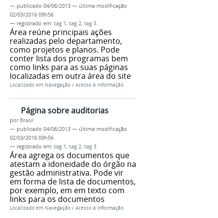
—
publicado
04/06/2013
—
última modificação
02/03/2016 09h56
— registrado em:
tag 1
,
tag 2
,
tag 3
Área reúne principais ações
realizadas pelo departamento,
como projetos e planos. Pode
conter lista dos programas bem
como links para as suas páginas
localizadas em outra área do site
Localizado em
Navegação
/
Acesso à Informação
Página sobre auditorias
por
Brasil
—
publicado
04/06/2013
—
última modificação
02/03/2016 09h56
— registrado em:
tag 1
,
tag 2
,
tag 3
Área agrega os documentos que
atestam a idoneidade do órgão na
gestão administrativa. Pode vir
em forma de lista de documentos,
por exemplo, em em texto com
links para os documentos
Localizado em
Navegação
/
Acesso à Informação