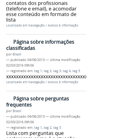
contatos dos profissionais
(telefone e email), e acomodar
esse conteúdo em formato de
lista
Localizado em
Navegação
/
Acesso à Informação
Página sobre informações
classificadas
por
Brasil
—
publicado
04/06/2013
—
última modificação
02/03/2016 09h56
— registrado em:
tag 1
,
tag 2
,
tag 3
,
tag 4
,
tag 5
xxxxxxxxxxxxxxxxxxxxxxxxxxxxxxxxxxxx
Localizado em
Navegação
/
Acesso à Informação
Página sobre perguntas
frequentes
por
Brasil
—
publicado
04/06/2013
—
última modificação
02/03/2016 09h56
— registrado em:
tag 1
,
tag 2
,
tag 3
Lista com perguntas que