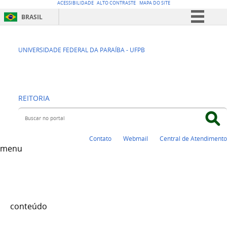
ACESSIBILIDADE
ALTO CONTRASTE
MAPA DO SITE
BRASIL
Simplifique!
CENTRO DE
Comunica BR
UNIVERSIDADE FEDERAL DA PARAÍBA - UFPB
Participe
EDUCAÇÃO - CE
Acesso à informação
REITORIA
Legislação
Buscar no portal
Canais
Contato
Webmail
Central de Atendimento
menu
conteúdo