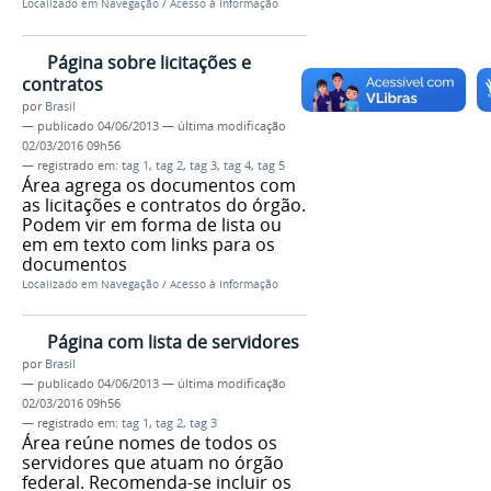
Localizado em
Navegação
/
Acesso à Informação
Página sobre licitações e
contratos
por
Brasil
—
publicado
04/06/2013
—
última modificação
02/03/2016 09h56
— registrado em:
tag 1
,
tag 2
,
tag 3
,
tag 4
,
tag 5
Área agrega os documentos com
as licitações e contratos do órgão.
Podem vir em forma de lista ou
em em texto com links para os
documentos
Localizado em
Navegação
/
Acesso à Informação
Página com lista de servidores
por
Brasil
—
publicado
04/06/2013
—
última modificação
02/03/2016 09h56
— registrado em:
tag 1
,
tag 2
,
tag 3
Área reúne nomes de todos os
servidores que atuam no órgão
federal. Recomenda-se incluir os