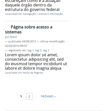
esclareçam como é a atuação
daquele órgão dentro da
estrutura do governo federal
Localizado em
Navegação
/
Acesso à Informação
Página sobre acesso a
sistemas
por
Brasil
—
publicado
04/06/2013
—
última modificação
02/03/2016 09h57
— registrado em:
tag 1
,
tag 2
,
tag 3
Lorem ipsum dolor sit amet,
consectetur adipisicing elit, sed
do eiusmod tempor incididunt ut
labore et dolore magna aliqua
Localizado em
Pasta de Páginas
1
2
PRÓXIMO »