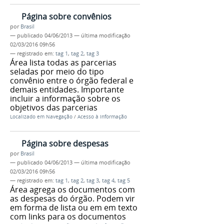
Página sobre convênios
por
Brasil
—
publicado
04/06/2013
—
última modificação
02/03/2016 09h56
— registrado em:
tag 1
,
tag 2
,
tag 3
Área lista todas as parcerias
seladas por meio do tipo
convênio entre o órgão federal e
demais entidades. Importante
incluir a informação sobre os
objetivos das parcerias
Localizado em
Navegação
/
Acesso à Informação
Página sobre despesas
por
Brasil
—
publicado
04/06/2013
—
última modificação
02/03/2016 09h56
— registrado em:
tag 1
,
tag 2
,
tag 3
,
tag 4
,
tag 5
Área agrega os documentos com
as despesas do órgão. Podem vir
em forma de lista ou em em texto
com links para os documentos