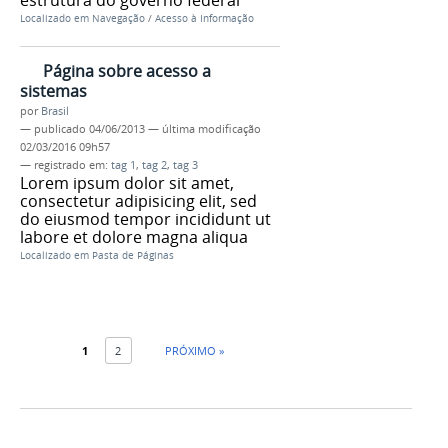
Localizado em
Navegação
/
Acesso à Informação
Página sobre acesso a
sistemas
por
Brasil
—
publicado
04/06/2013
—
última modificação
02/03/2016 09h57
— registrado em:
tag 1
,
tag 2
,
tag 3
Lorem ipsum dolor sit amet,
consectetur adipisicing elit, sed
do eiusmod tempor incididunt ut
labore et dolore magna aliqua
Localizado em
Pasta de Páginas
1
2
PRÓXIMO »