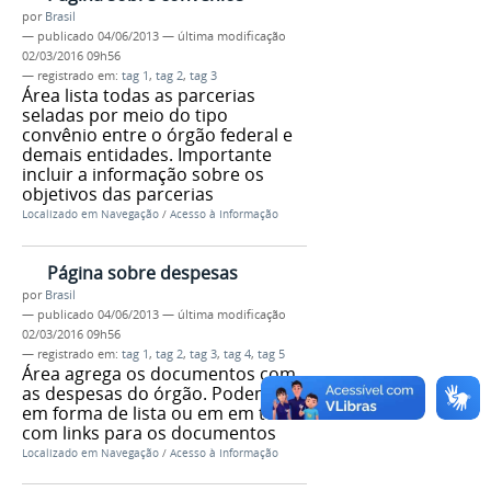
por
Brasil
—
publicado
04/06/2013
—
última modificação
02/03/2016 09h56
— registrado em:
tag 1
,
tag 2
,
tag 3
Área lista todas as parcerias
seladas por meio do tipo
convênio entre o órgão federal e
demais entidades. Importante
incluir a informação sobre os
objetivos das parcerias
Localizado em
Navegação
/
Acesso à Informação
Página sobre despesas
por
Brasil
—
publicado
04/06/2013
—
última modificação
02/03/2016 09h56
— registrado em:
tag 1
,
tag 2
,
tag 3
,
tag 4
,
tag 5
Área agrega os documentos com
as despesas do órgão. Podem vir
em forma de lista ou em em texto
com links para os documentos
Localizado em
Navegação
/
Acesso à Informação