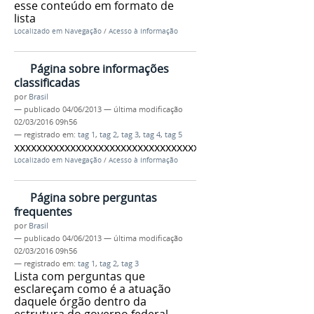
esse conteúdo em formato de
lista
Localizado em
Navegação
/
Acesso à Informação
Página sobre informações
classificadas
por
Brasil
—
publicado
04/06/2013
—
última modificação
02/03/2016 09h56
— registrado em:
tag 1
,
tag 2
,
tag 3
,
tag 4
,
tag 5
xxxxxxxxxxxxxxxxxxxxxxxxxxxxxxxxxxxx
Localizado em
Navegação
/
Acesso à Informação
Página sobre perguntas
frequentes
por
Brasil
—
publicado
04/06/2013
—
última modificação
02/03/2016 09h56
— registrado em:
tag 1
,
tag 2
,
tag 3
Lista com perguntas que
esclareçam como é a atuação
daquele órgão dentro da
estrutura do governo federal