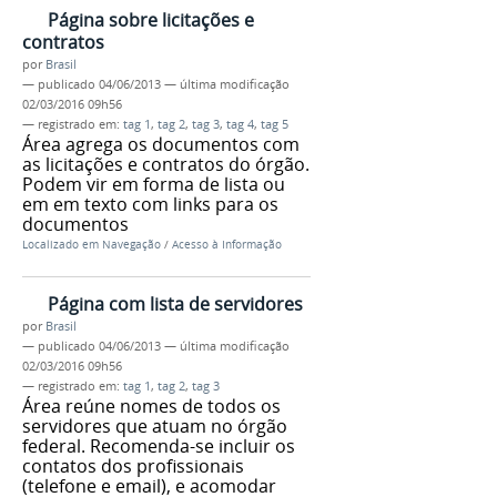
Página sobre licitações e
contratos
por
Brasil
—
publicado
04/06/2013
—
última modificação
02/03/2016 09h56
— registrado em:
tag 1
,
tag 2
,
tag 3
,
tag 4
,
tag 5
Área agrega os documentos com
as licitações e contratos do órgão.
Podem vir em forma de lista ou
em em texto com links para os
documentos
Localizado em
Navegação
/
Acesso à Informação
Página com lista de servidores
por
Brasil
—
publicado
04/06/2013
—
última modificação
02/03/2016 09h56
— registrado em:
tag 1
,
tag 2
,
tag 3
Área reúne nomes de todos os
servidores que atuam no órgão
federal. Recomenda-se incluir os
contatos dos profissionais
(telefone e email), e acomodar