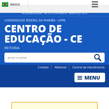
BRASIL
Simplifique!
ACESSIBILIDADE
ALTO CONTRASTE
MAPA DO SITE
Comunica BR
UNIVERSIDADE FEDERAL DA PARAÍBA - UFPB
CENTRO DE
Participe
EDUCAÇÃO - CE
Acesso à informação
Legislação
REITORIA
Canais
Buscar no portal
Bus
Contato
Webmail
Central de Atendimento