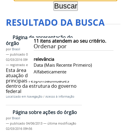
RESULTADO DA BUSCA
Página de apresentação do
11
itens atendem ao seu critério.
órgão
Ordenar por
por
Brasil
—
publicado
04/06/2013
—
última modificação
relevância
02/03/2016 09h56
Data (mais Recente Primeiro)
— registrado em:
tag 1
,
tag 2
,
tag 3
Esta área deve explicar como é a
Alfabeticamente
atuação do órgão, e quais suas
principais responsabilidades
dentro da estrutura do governo
federal
Localizado em
Navegação
/
Acesso à Informação
Página sobre ações do órgão
por
Brasil
—
publicado
04/06/2013
—
última modificação
02/03/2016 09h56