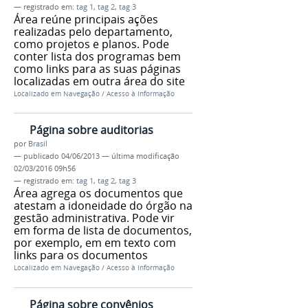
— registrado em:
tag 1
,
tag 2
,
tag 3
Área reúne principais ações
realizadas pelo departamento,
como projetos e planos. Pode
conter lista dos programas bem
como links para as suas páginas
localizadas em outra área do site
Localizado em
Navegação
/
Acesso à Informação
Página sobre auditorias
por
Brasil
—
publicado
04/06/2013
—
última modificação
02/03/2016 09h56
— registrado em:
tag 1
,
tag 2
,
tag 3
Área agrega os documentos que
atestam a idoneidade do órgão na
gestão administrativa. Pode vir
em forma de lista de documentos,
por exemplo, em em texto com
links para os documentos
Localizado em
Navegação
/
Acesso à Informação
Página sobre convênios